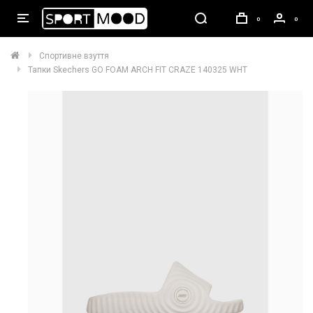
0
0
Спортивне взуття
Тапки Skechers GO FOAM ARCH FIT CRAZE 140325 WHT