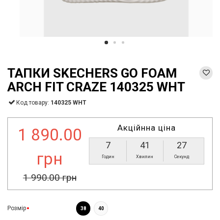
ТАПКИ SKECHERS GO FOAM
ARCH FIT CRAZE 140325 WHT
Код товару:
140325 WHT
Акційнна ціна
1 890.00
7
41
27
грн
Годин
Хвилин
Секунд
1 990.00 грн
Розмір
38
40