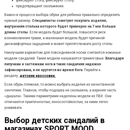
фиксируют стопу; фиксируют стопу;
предотвращают скольжение.
Важно в процессе выбора обуви для ребенка правильно определить
нужный размер.
Специалисты советуют покупать изделие,
внутренняя стелька которого будет примерно на 7 мм больше
длины стопы
. Если модель будет большой, повысится риск
возникновения травм, а маленькая модель будет причиной
дискомфортных ощущений и может препятствовать росту стопы.
Наилучшим вариантом для повседневной носки считаются кожаные
модели сандалий. Такие модели называются трекинговые.
Благодаря
липучкам и застежкам нога в таких сандалиях надежно
зафиксирована, и не крутится во время бега
. Перейти к
разделу:
детские кроссовки.
Если обувь пляжная, то можно выбрать изделие из качественной
синтетики. Главное, чтобы подошва не скользила, а верхняя часть
«дышала». Такими параметрами наделены модели из ПВХ. Они
отличаются практичностью, износостойкостью, за ними легко
ухаживать.
Выбор детских сандалий в
магазинах SPORT MOOD