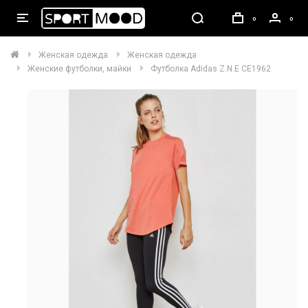
0
0
Женская одежда
Женская одежда
Женские футболки, майки
Футболка Adidas Z.N.E CE1962