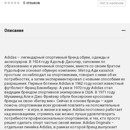
0 отзывов
Нет в наличии
Описание
Adidas – легендарный спортивный бренд обуви, одежды и
аксессуаров. В 1924 году Адольф Дасслер, сапожник по
образованию и увлеченный спортсмен, вместе со своим братом
Рудольфом основал обувную компанию. Метод Ади казался
простым: он наблюдал за спортсменами, говорил с ними об их
потребностях, а затем экспериментировал с новыми способами их
разрешения. Первые ботинки Adidas в 1962 году носил известный
футболист Франц Бекенбауэр. А уже в 1970 году Adidas стал
ведущим брендом спортивной экипировки в США. В 1971 году
Мухаммед Али и Джо Фрейзер обули боксерские кроссовки
бренда на свою «Битву век». Сейчас в основе бренда — идея
помочь спортсменам всех уровней повлиять на положительные
изменения — в игре, в жизни и в мире. Adidas постоянно работает
над инновациями, стремясь как можно лучше удовлетворить
потребности профессиональных спортсменов, и тех, кто просто
решил сделать спорт частью своей жизни. Adidas Originals –
отдельная линейка Adidas, в рамках которой бренд выпускает