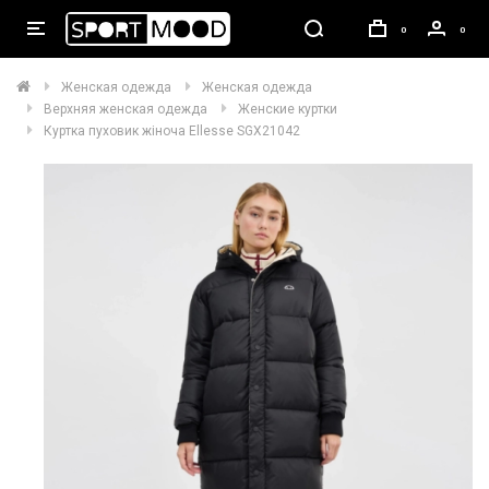
0
0
Женская одежда
Женская одежда
Верхняя женская одежда
Женские куртки
Куртка пуховик жіноча Ellesse SGX21042