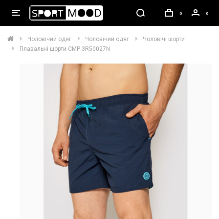
0
0
Чоловічий одяг
Чоловічий одяг
Чоловічі шорти
Плавальні шорти CMP 3R50027N