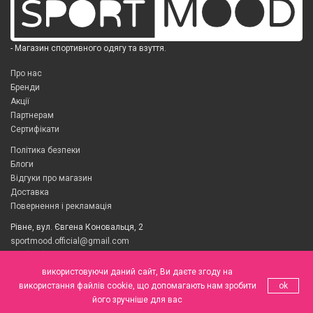
- Магазин спортивного одягу та взуття.
Про нас
Бренди
Акції
Партнерам
Сертифікати
Політика безпеки
Блоги
Відгуки про магазин
Доставка
Повернення і рекламація
Рівне, вул. Євгена Коновальця, 2
sportmood.official@gmail.com
+38(098) 490 26 00
Питання? Дзвони з 9.00 до 22.00, без вихідних
використовуючи даний сайт, Ви даєте згоду на
використання файлів cookie, що допомагають нам зробити
ok
його зручніше для вас