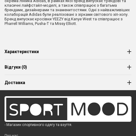
окрема лінійка Adidas, в рамках якої бренд випускає трендові та
класичні лайфстайл-моделі, а також співпрацює з багатьма
брендами, дизайнерами та знаменитостями. Одні з найважливіших
колаборацій Adidas були реалізовані з зірками світового хіп-хопу.
Бренд випускає кросівки YEEZY від Kanye West та співпрацює з
Pharrell Williams, Pusha-T та Missy Elliott.
Характеристики
Відгуки (0)
Доставка
- Магазин спортивного одягу та взуття.
Про нас