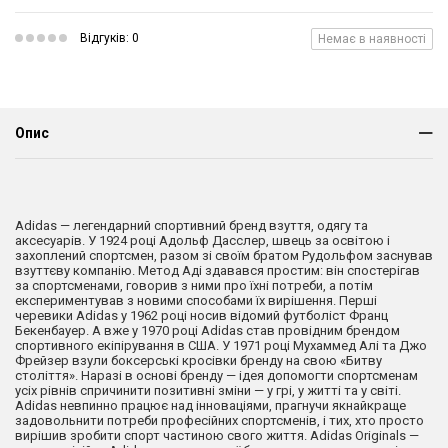
Відгуків: 0
Немає в наявності
Опис
Adidas — легендарний спортивний бренд взуття, одягу та
аксесуарів. У 1924 році Адольф Дасслер, швець за освітою і
захоплений спортсмен, разом зі своїм братом Рудольфом заснував
взуттєву компанію. Метод Аді здавався простим: він спостерігав
за спортсменами, говорив з ними про їхні потреби, а потім
експериментував з новими способами їх вирішення. Перші
черевики Adidas у 1962 році носив відомий футболіст Франц
Бекенбауер. А вже у 1970 році Adidas став провідним брендом
спортивного екіпірування в США. У 1971 році Мухаммед Алі та Джо
Фрейзер взули боксерські кросівки бренду на свою «Битву
століття». Наразі в основі бренду — ідея допомогти спортсменам
усіх рівнів спричинити позитивні зміни — у грі, у житті та у світі.
Adidas невпинно працює над інноваціями, прагнучи якнайкраще
задовольнити потреби професійних спортсменів, і тих, хто просто
вирішив зробити спорт частиною свого життя. Adidas Originals —