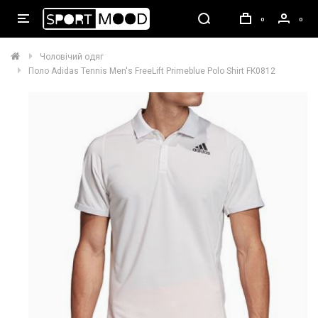
0
0
Чоловічий одяг
Поло Adidas Tennis Men's FreeLift Primeblue Polo Shirt FK0812